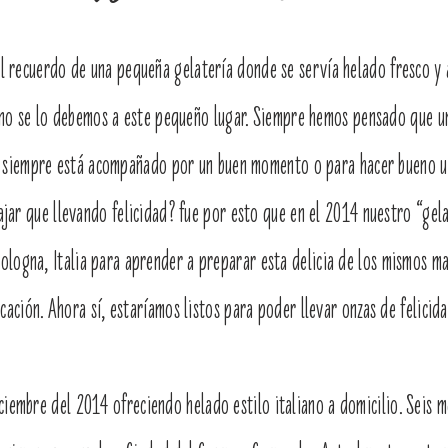
 recuerdo de una pequeña gelatería donde se servía helado fresco y
iano se lo debemos a este pequeño lugar. Siempre hemos pensado que un
 siempre está acompañado por un buen momento o para hacer bueno u
ar que llevando felicidad? fue por esto que en el 2014 nuestro “gelat
ologna, Italia para aprender a preparar esta delicia de los mismos m
icación. Ahora sí, estaríamos listos para poder llevar onzas de felicid
ciembre del 2014 ofreciendo helado estilo italiano a domicilio. Seis 